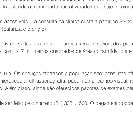
 transferida a maior parte das atividades que hoje funcion
acessíveis - a consulta na clínica custa a partir de R$120
(catarata e pterígio).
 suas consultas, exames e cirurgias serão direcionados pa
ta com 14,7 mil metros quadrados de área construída, o at
s 16h. Os serviços ofertados à população são: consultas of
; microscopia; ultrassonografia; paquimetria; campo visual; 
o. Além disso, ainda são oferecidos pacotes de exames par
e ser feito pelo número (81) 3081.1500. O pagamento pode s