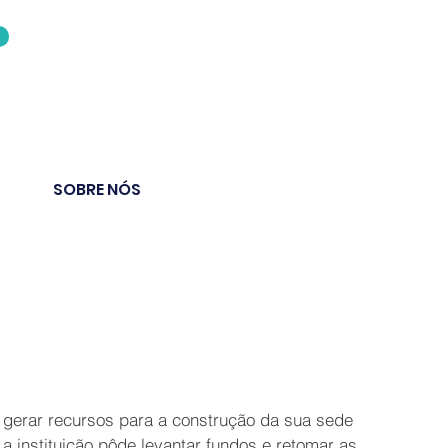
SOBRE NÓS
CONTATO
BLOG
 gerar recursos para a construção da sua sede
a instituição pôde levantar fundos e retomar as